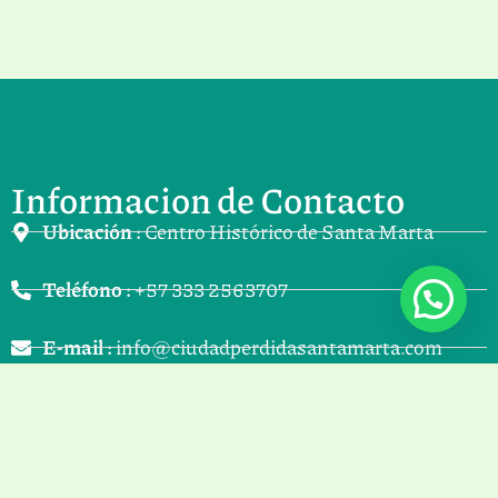
Informacion de Contacto
Ubicación :
Centro Histórico de Santa Marta
Teléfono :
+57 333 2563707
E-mail :
info@ciudadperdidasantamarta.com
Atención :
100% Online - Las 24 horas